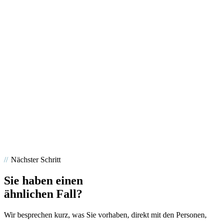
ARBEITGEBER
KONFIG
BENEFIT
EXPORT
MITARBEITER
BENEFIT-ENGINE
LOHN / HR
HR-TECH · SAAS
Probonio
Eigenprodukt für Mitarbeiter-Benefits, von der Idee bis zur
Marktreife.
2024 erfolgreich an die Bikeleasing GmbH verkauft.
Nächster Schritt
Sie haben einen
ähnlichen Fall?
Wir besprechen kurz, was Sie vorhaben, direkt mit den Personen,