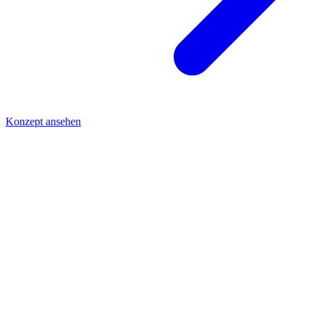
Konzept ansehen
01
Mehrere Legacy-Systeme