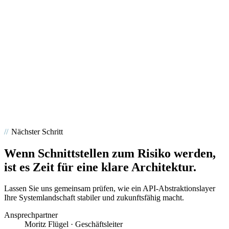
Wir bauen seit Jahren APIs und Integrationsschichten für
Unternehmen, in denen Fehler teuer werden. Was bleibt, sind
Prinzipien.
„Gewachsene Strukturen erfordern klare Prinzipien."
01
Tiefe Enterprise-Erfahrung mit gewachsenen
Systemlandschaften
02
Reverse Engineering und Entkopplung statt schneller
Workarounds
03
Fokus auf saubere, langlebige Architektur
04
Umsetzungspartner mit technischer Verantwortung
05
Kleines, erfahrenes Team mit direktem Draht
06
Langfristige Zusammenarbeit statt Projektdenken
Nächster Schritt
Wenn Schnittstellen zum Risiko werden,
ist es Zeit für eine klare Architektur.
Lassen Sie uns gemeinsam prüfen, wie ein API-Abstraktionslayer
Ihre Systemlandschaft stabiler und zukunftsfähig macht.
Ansprechpartner
Moritz Flügel
·
Geschäftsleiter